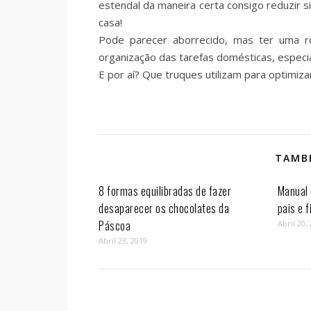
estendal da maneira certa consigo reduzir s
casa!
Pode parecer aborrecido, mas ter uma ro
organização das tarefas domésticas, especi
E por aí? Que truques utilizam para optimiz
TAMBÉ
8 formas equilibradas de fazer
Manual 
desaparecer os chocolates da
pais e f
Páscoa
Abril 20,
Abril 23, 2019