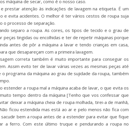
os máquina de secar, como é o nosso caso.
a e prestar atenção às indicações de lavagem na etiqueta. É um
 e evita acidentes. O melhor é ter vários cestos de roupa suja
uito o processo de separação.
ndo separo a roupa. As cores, os tipos de tecido e o grau de
r peças tingidas ou encolhidas e ter de repetir máquinas porque
Ainda antes de pôr a máquina a lavar e tendo crianças em casa,
ara que desapareçam com a primeira lavagem.
sagem correta também é muito importante para conseguir os
gem. Assim evito ter de lavar várias vezes as mesmas peças até
 o programa da máquina ao grau de sujidade da roupa, também
tempo.
 estender a roupa mal a máquina acaba de lavar, o que evita os
a muito tempo dentro da máquina [Tenho que vos confessar que
itar deixar a máquina cheia de roupa molhada, tirei-a de manhã,
. Não ficou estendida mas está ao ar e pelo menos não fica com
 sacudir bem a roupa antes de a estender para evitar que fique
sar a ferro. Com este último truque e pendurando a roupa no