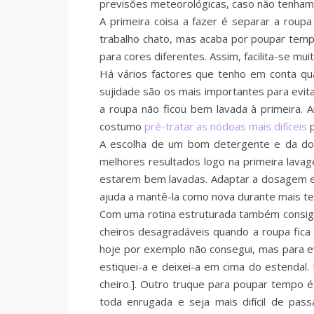
previsões meteorológicas, caso não tenham
A primeira coisa a fazer é separar a roup
trabalho chato, mas acaba por poupar tempo
para cores diferentes. Assim, facilita-se m
Há vários factores que tenho em conta qua
sujidade são os mais importantes para evita
a roupa não ficou bem lavada à primeira. 
costumo
pré-tratar as nódoas mais difíceis
p
A escolha de um bom detergente e da do
melhores resultados logo na primeira lava
estarem bem lavadas. Adaptar a dosagem e
ajuda a mantê-la como nova durante mais 
Com uma rotina estruturada também consigo
cheiros desagradáveis quando a roupa fic
hoje por exemplo não consegui, mas para ev
estiquei-a e deixei-a em cima do estendal
cheiro.]. Outro truque para poupar tempo é
toda enrugada e seja mais difícil de pas