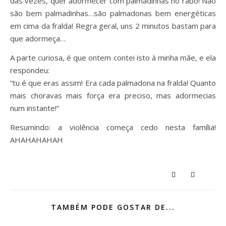
das vezes, quer adormecer com palmadinhas no rabo! Não
são bem palmadinhas…são palmadonas bem energéticas
em cima da fralda! Regra geral, uns 2 minutos bastam para
que adormeça…
A parte curiosa, é que ontem contei isto à minha mãe, e ela
respondeu:
“tu é que eras assim! Era cada palmadona na fralda! Quanto
mais choravas mais força era preciso, mas adormecias
num instante!”
Resumindo: a violência começa cedo nesta família!
AHAHAHAHAH
TAMBÉM PODE GOSTAR DE...