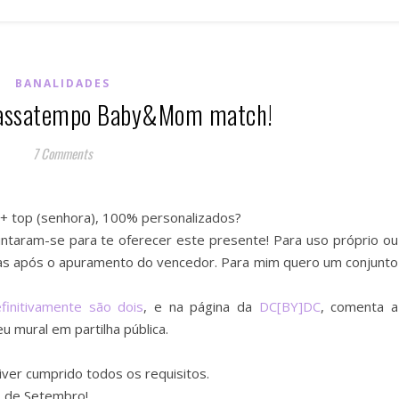
BANALIDADES
Passatempo Baby&Mom match!
7 Comments
 + top (senhora), 100% personalizados?
untaram-se para te oferecer este presente! Para uso próprio ou
das após o apuramento do vencedor. Para mim quero um conjunto
finitivamente são dois
, e na página da
DC[BY]DC
, comenta a
u mural em partilha pública.
iver cumprido todos os requisitos.
7 de Setembro!