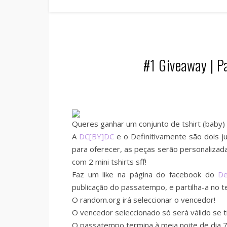
#1 Giveaway | 
Queres ganhar um conjunto de tshirt (baby)
A
DC[BY]DC
e o Definitivamente são dois j
para oferecer, as peças serão personaliza
com 2 mini tshirts sff!
Faz um like na página do facebook do
De
publicação do passatempo, e partilha-a no te
O random.org irá seleccionar o vencedor!
O vencedor seleccionado só será válido se t
O passatempo termina à meia noite de dia 