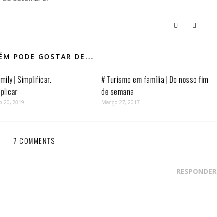
M PODE GOSTAR DE...
mily | Simplificar.
# Turismo em família | Do nosso fim
plicar
de semana
o 20, 2019
Março 27, 2017
7 COMMENTS
RESPONDER