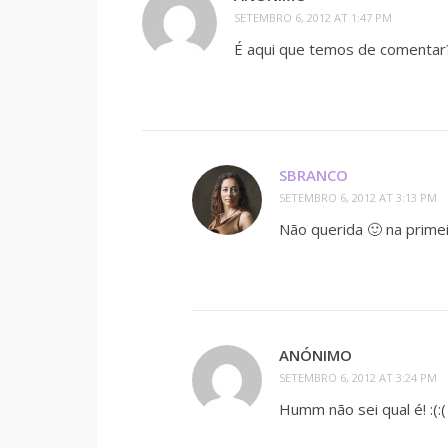
SETEMBRO 6, 2012 AT 1:47 PM
É aqui que temos de comentar
SBRANCO
SETEMBRO 6, 2012 AT 3:13 PM
Não querida 🙂 na prime
ANÓNIMO
SETEMBRO 6, 2012 AT 3:24 PM
Humm não sei qual é! :(:(