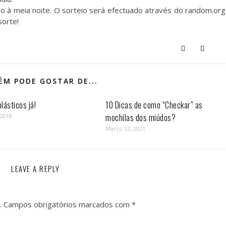
o à meia noite. O sorteio será efectuado através do random.org
sorte!
M PODE GOSTAR DE...
lásticos já!
10 Dicas de como “Checkar” as
mochilas dos miúdos?
 2018
Março 12, 2021
LEAVE A REPLY
.
Campos obrigatórios marcados com
*