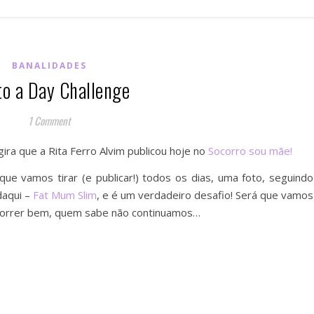
BANALIDADES
o a Day Challenge
1 Comment
ira que a Rita Ferro Alvim publicou hoje no
Socorro sou mãe!
ue vamos tirar (e publicar!) todos os dias, uma foto, seguindo
daqui –
Fat Mum Slim
, e é um verdadeiro desafio! Será que vamos
 correr bem, quem sabe não continuamos…