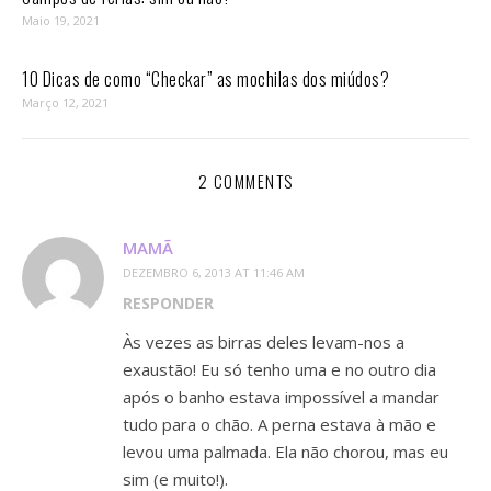
Maio 19, 2021
10 Dicas de como “Checkar” as mochilas dos miúdos?
Março 12, 2021
2 COMMENTS
MAMÃ
DEZEMBRO 6, 2013 AT 11:46 AM
RESPONDER
Às vezes as birras deles levam-nos a
exaustão! Eu só tenho uma e no outro dia
após o banho estava impossível a mandar
tudo para o chão. A perna estava à mão e
levou uma palmada. Ela não chorou, mas eu
sim (e muito!).