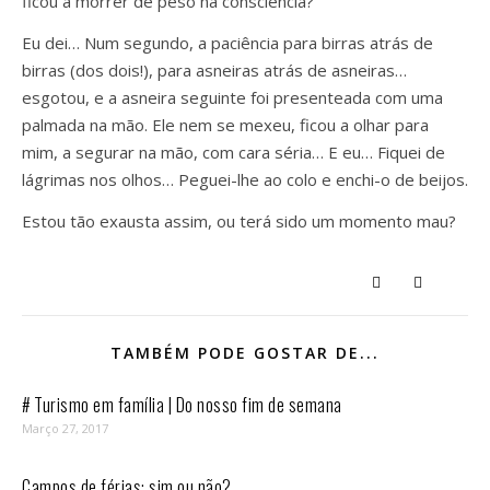
ficou a morrer de peso na consciência?
Eu dei… Num segundo, a paciência para birras atrás de
birras (dos dois!), para asneiras atrás de asneiras…
esgotou, e a asneira seguinte foi presenteada com uma
palmada na mão. Ele nem se mexeu, ficou a olhar para
mim, a segurar na mão, com cara séria… E eu… Fiquei de
lágrimas nos olhos… Peguei-lhe ao colo e enchi-o de beijos.
Estou tão exausta assim, ou terá sido um momento mau?
TAMBÉM PODE GOSTAR DE...
# Turismo em família | Do nosso fim de semana
Março 27, 2017
Campos de férias: sim ou não?