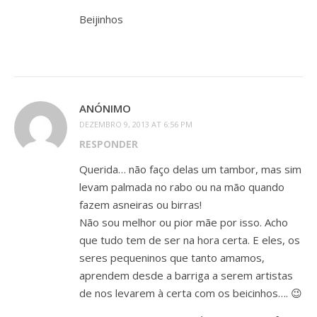
Beijinhos
ANÓNIMO
DEZEMBRO 9, 2013 AT 6:56 PM
RESPONDER
Querida… não faço delas um tambor, mas sim
levam palmada no rabo ou na mão quando
fazem asneiras ou birras!
Não sou melhor ou pior mãe por isso. Acho
que tudo tem de ser na hora certa. E eles, os
seres pequeninos que tanto amamos,
aprendem desde a barriga a serem artistas
de nos levarem à certa com os beicinhos…. 😉