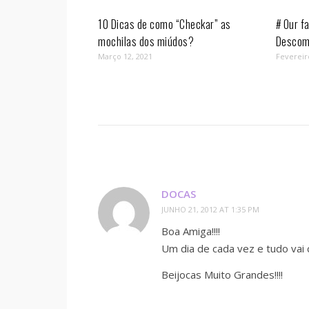
10 Dicas de como “Checkar” as
# Our fa
mochilas dos miúdos?
Descom
Março 12, 2021
Fevereir
DOCAS
JUNHO 21, 2012 AT 1:35 PM
Boa Amiga!!!!
Um dia de cada vez e tudo vai 
Beijocas Muito Grandes!!!!