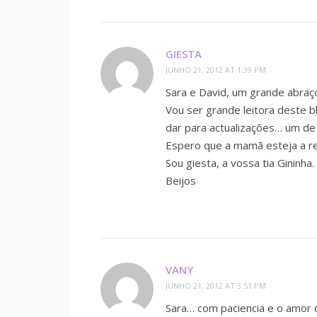
GIESTA
JUNHO 21, 2012 AT 1:39 PM
Sara e David, um grande abraç
Vou ser grande leitora deste b
dar para actualizações… um de 
Espero que a mamã esteja a re
Sou giesta, a vossa tia Gininha.
Beijos
VANY
JUNHO 21, 2012 AT 3:51 PM
Sara… com paciencia e o amor 