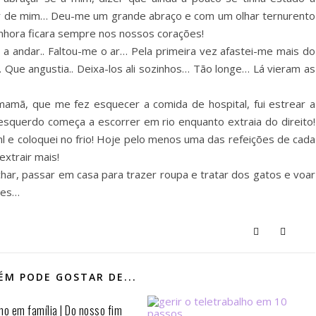
er de mim… Deu-me um grande abraço e com um olhar ternurento
enhora ficara sempre nos nossos corações!
 andar.. Faltou-me o ar… Pela primeira vez afastei-me mais do
 Que angustia.. Deixa-los ali sozinhos… Tão longe… Lá vieram as
 mamã, que me fez esquecer a comida de hospital, fui estrear a
 esquerdo começa a escorrer em rio enquanto extraia do direito!
0ml e coloquei no frio! Hoje pelo menos uma das refeições de cada
xtrair mais!
ar, passar em casa para trazer roupa e tratar dos gatos e voar
des…
M PODE GOSTAR DE...
mo em família | Do nosso fim