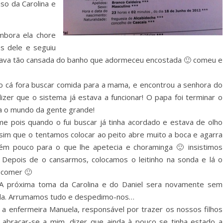
so da Carolina e
mbora ela chore
s dele e seguiu
ava tão cansada do banho que adormeceu encostada 🙂 comeu e
o cá fora buscar comida para a mama, e encontrou a senhora do
izer que o sistema já estava a funcionar! O papa foi terminar o
ra o mundo da gente grande!
me pois quando o fui buscar já tinha acordado e estava de olho
ssim que o tentamos colocar ao peito abre muito a boca e agarra
tém pouco para o que lhe apetecia e choraminga 🙂 insistimos
 Depois de o cansarmos, colocamos o leitinho na sonda e lá o
 comer 🙂
 A próxima toma da Carolina e do Daniel sera novamente sem
ida. Arrumamos tudo e despedimo-nos…
 a enfermeira Manuela, responsável por trazer os nossos filhos
 abraçar-se a mim, dizer que ainda à pouco se tinha estado a