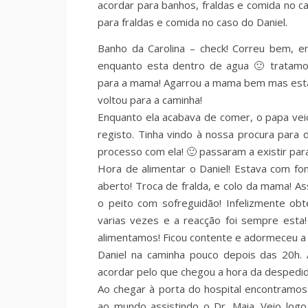
acordar para banhos, fraldas e comida no ca
para fraldas e comida no caso do Daniel.
Banho da Carolina – check! Correu bem, e
enquanto esta dentro de agua 🙂 tratamo
para a mama! Agarrou a mama bem mas est
voltou para a caminha!
Enquanto ela acabava de comer, o papa vei
registo. Tinha vindo à nossa procura para d
processo com ela! 🙂 passaram a existir pa
Hora de alimentar o Daniel! Estava com fo
aberto! Troca de fralda, e colo da mama! A
o peito com sofreguidão! Infelizmente ob
varias vezes e a reacção foi sempre esta!
alimentamos! Ficou contente e adormeceu a
Daniel na caminha pouco depois das 20h.
acordar pelo que chegou a hora da desped
Ao chegar à porta do hospital encontramos
ao mundo assistindo o Dr. Maia. Veio logo