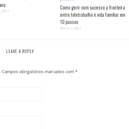
ana
Como gerir com sucesso a fronteira
, 2017
entre teletrabalho e vida familiar em
10 passos⁣
Março 2, 2021
LEAVE A REPLY
.
Campos obrigatórios marcados com
*