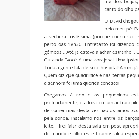
me dois beijos,
canto do olho p
O David chegou 
pelo meu pé! P
a senhora tristíssima (porque queria ser
perto das 18h30. Entretanto foi dizendo 
gémeos… Até já estava a achar estranho…
Ou ainda “você é uma corajosa! Uma ipsio
Toda a gente fala de si no hospital! A mim j
Quem diz que quadrilhice é nas terras peq
a senhora foi uma querida conosco!
Chegamos à neo e os pequeninos est
profundamente, os dois com um ar tranquil
de comer mas desta vez não os íamos ac
pela sonda. Instalamo-nos entre os berços
leite… Irei falar desta sala em post apropri
do marido e filhotes e ficamos ali à espe