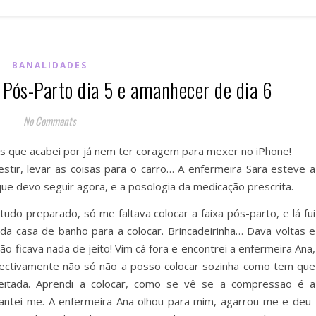
BANALIDADES
 Pós-Parto dia 5 e amanhecer de dia 6
No Comments
s que acabei por já nem ter coragem para mexer no iPhone!
estir, levar as coisas para o carro… A enfermeira Sara esteve a
e devo seguir agora, e a posologia da medicação prescrita.
udo preparado, só me faltava colocar a faixa pós-parto, e lá fui
da casa de banho para a colocar. Brincadeirinha… Dava voltas e
não ficava nada de jeito! Vim cá fora e encontrei a enfermeira Ana,
Efectivamente não só não a posso colocar sozinha como tem que
eitada. Aprendi a colocar, como se vê se a compressão é a
vantei-me. A enfermeira Ana olhou para mim, agarrou-me e deu-