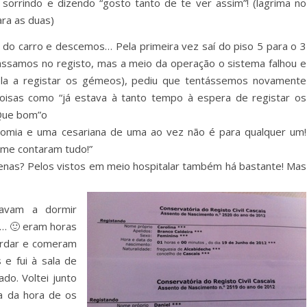
 sorrindo e dizendo “gosto tanto de te ver assim”! (lagrima no
ara as duas)
do carro e descemos… Pela primeira vez saí do piso 5 para o 3
assamos no registo, mas a meio da operação o sistema falhou e
 ela a registar os gémeos), pediu que tentássemos novamente
coisas como “já estava à tanto tempo à espera de registar os
 Que bom”o
tomia e uma cesariana de uma ao vez não é para qualquer um!
á me contaram tudo!”
uenas? Pelos vistos em meio hospitalar também há bastante! Mas
avam a dormir
o… 🙂 eram horas
ordar e comeram
 e fui à sala de
ado. Voltei junto
ra da hora de os