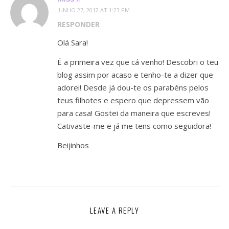
JUNHO 27, 2012 AT 1:23 PM
RESPONDER
Olá Sara!
É a primeira vez que cá venho! Descobri o teu
blog assim por acaso e tenho-te a dizer que
adorei! Desde já dou-te os parabéns pelos
teus filhotes e espero que depressem vão
para casa! Gostei da maneira que escreves!
Cativaste-me e já me tens como seguidora!
Beijinhos
LEAVE A REPLY