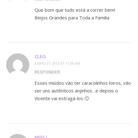
Que bom que tudo está a correr bem!
Beijos Grandes para Toda a Familia
CLEO
JUNHO 27, 2012 AT 11:39 AM
RESPONDER
Esses miúdos vão ter caracolinhos loiros, vão
ser uns autênticos anjinhos…e depois o
Vicente vai estragá-los 🙂
MISS I.