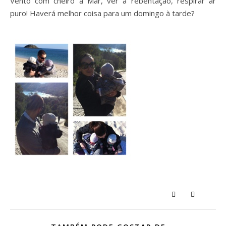
Vento com cheiro a Mar, ver a rebentação, respirar ar
puro! Haverá melhor coisa para um domingo à tarde?