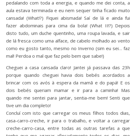
pedalando com toda a energia, e quando me dei conta, a
aula estava terminada e eu nem sequer tinha ficado muito
cansada! (What!?) Fiquei abismada! Saí de lá e ainda fui
fazer abdominais para cima da bola! (What II!?) Depois
disto tudo, um duche quentinho, uma roupa lavada, e sair
de lá fresca como uma alface, de cabelo molhado ao vento
como eu gosto tanto, mesmo no Inverno (sim eu sei… faz
mal! Perdoa o mal que faz pelo bem que sabe!)
Cheguei a casa cansada claro! Jantei já passava das 23h
porque quando cheguei havia dois bebés acordados a
brincar com os avós à espera da mamã e do papá! E os
dois bebés queriam mamar e ir para a caminha! Mas
quando me sentei para jantar, sentia-me bem! Senti que
tive um dia completo!
Concluí com isto que carregar os meus filhos todos dias,
casa-carro-creche, ir para o trabalho, e voltar a carregar
creche-carro-casa, entre todas as outras tarefas a que
tenho que me agarrar afincadamente todos os dias, me