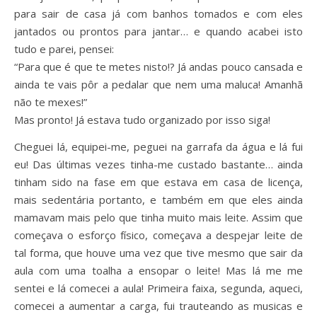
para sair de casa já com banhos tomados e com eles
jantados ou prontos para jantar… e quando acabei isto
tudo e parei, pensei:
“Para que é que te metes nisto!? Já andas pouco cansada e
ainda te vais pôr a pedalar que nem uma maluca! Amanhã
não te mexes!”
Mas pronto! Já estava tudo organizado por isso siga!
Cheguei lá, equipei-me, peguei na garrafa da água e lá fui
eu! Das últimas vezes tinha-me custado bastante… ainda
tinham sido na fase em que estava em casa de licença,
mais sedentária portanto, e também em que eles ainda
mamavam mais pelo que tinha muito mais leite. Assim que
começava o esforço físico, começava a despejar leite de
tal forma, que houve uma vez que tive mesmo que sair da
aula com uma toalha a ensopar o leite! Mas lá me me
sentei e lá comecei a aula! Primeira faixa, segunda, aqueci,
comecei a aumentar a carga, fui trauteando as musicas e