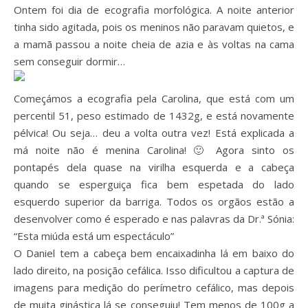
Ontem foi dia de ecografia morfológica. A noite anterior
tinha sido agitada, pois os meninos não paravam quietos, e
a mamã passou a noite cheia de azia e às voltas na cama
sem conseguir dormir…
Começámos a ecografia pela Carolina, que está com um
percentil 51, peso estimado de 1432g, e está novamente
pélvica! Ou seja… deu a volta outra vez! Está explicada a
má noite não é menina Carolina! 🙂 Agora sinto os
pontapés dela quase na virilha esquerda e a cabeça
quando se esperguiça fica bem espetada do lado
esquerdo superior da barriga. Todos os orgãos estão a
desenvolver como é esperado e nas palavras da Dr.ª Sónia:
“Esta miúda está um espectáculo”
O Daniel tem a cabeça bem encaixadinha lá em baixo do
lado direito, na posição cefálica. Isso dificultou a captura de
imagens para medição do perímetro cefálico, mas depois
de muita ginástica lá se conseguiu! Tem menos de 100g a