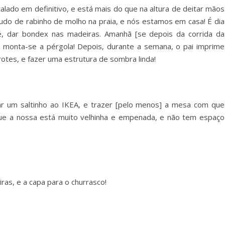
lado em definitivo, e está mais do que na altura de deitar mãos
tudo de rabinho de molho na praia, e nós estamos em casa! É dia
né, dar bondex nas madeiras. Amanhã [se depois da corrida da
 monta-se a pérgola! Depois, durante a semana, o pai imprime
rotes, e fazer uma estrutura de sombra linda!
ar um saltinho ao IKEA, e trazer [pelo menos] a mesa com que
ue a nossa está muito velhinha e empenada, e não tem espaço
iras, e a capa para o churrasco!