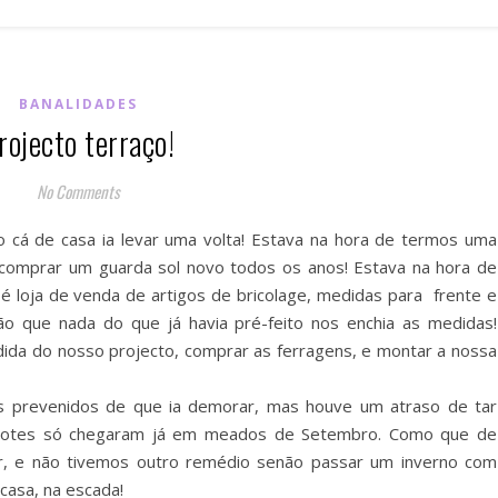
BANALIDADES
rojecto terraço!
No Comments
 cá de casa ia levar uma volta! Estava na hora de termos uma
comprar um guarda sol novo todos os anos! Estava na hora de
 loja de venda de artigos de bricolage, medidas para frente e
ão que nada do que já havia pré-feito nos enchia as medidas!
ida do nosso projecto, comprar as ferragens, e montar a nossa
 prevenidos de que ia demorar, mas houve um atraso de tar
rrotes só chegaram já em meados de Setembro. Como que de
er, e não tivemos outro remédio senão passar um inverno com
casa, na escada!