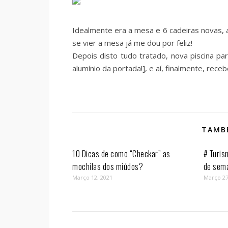
Idealmente era a mesa e 6 cadeiras novas, a
se vier a mesa já me dou por feliz!
Depois disto tudo tratado, nova piscina 
alumínio da portada!], e aí, finalmente, rec
TAMBÉ
10 Dicas de como “Checkar” as
# Turis
mochilas dos miúdos?
de sem
Março 12, 2021
Março 27