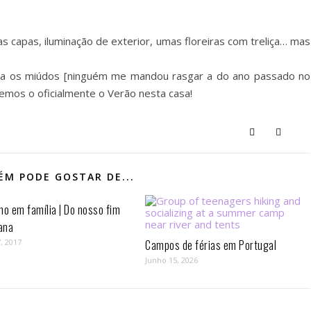
s capas, iluminação de exterior, umas floreiras com treliça… mas
para os miúdos [ninguém me mandou rasgar a do ano passado no
ebemos o oficialmente o Verão nesta casa!
M PODE GOSTAR DE...
mo em família | Do nosso fim
ana
, 2017
Campos de férias em Portugal
Junho 15, 2026