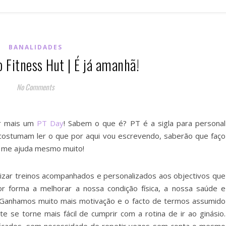
BANALIDADES
 Fitness Hut | É já amanhã!
No Comments
er mais um
PT Day
! Sabem o que é? PT é a sigla para personal
Se costumam ler o que por aqui vou escrevendo, saberão que faço
o me ajuda mesmo muito!
lizar treinos acompanhados e personalizados aos objectivos que
r forma a melhorar a nossa condição física, a nossa saúde e
 Ganhamos muito mais motivação e o facto de termos assumido
se torne mais fácil de cumprir com a rotina de ir ao ginásio.