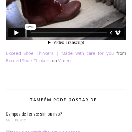
Exceed Shoe Thinkers | Made with care for you
from
Exceed Shoe Thinkers
on
Vimeo
.
TAMBÉM PODE GOSTAR DE...
Campos de férias: sim ou não?
Maio 19, 2021