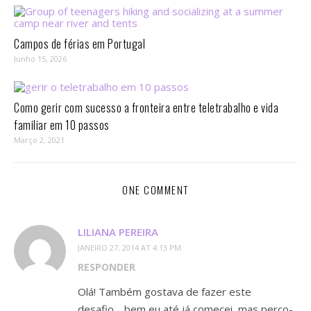
Campos de férias em Portugal
Junho 15, 2026
Como gerir com sucesso a fronteira entre teletrabalho e vida
familiar em 10 passos⁣
Março 2, 2021
ONE COMMENT
LILIANA PEREIRA
JANEIRO 27, 2014 AT 4:13 PM
RESPONDER
Olá! Também gostava de fazer este
desafio… bem eu até já comecei, mas perco-