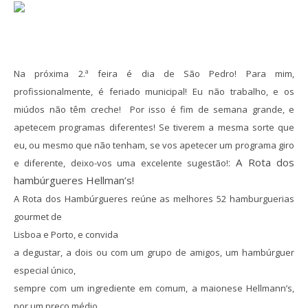
Na próxima 2.ª feira é dia de São Pedro! Para mim,
profissionalmente, é feriado municipal! Eu não trabalho, e os
miúdos não têm creche! Por isso é fim de semana grande, e
apetecem programas diferentes! Se tiverem a mesma sorte que
eu, ou mesmo que não tenham, se vos apetecer um programa giro
: A Rota dos
e diferente, deixo-vos uma excelente sugestão!
hambúrgueres Hellman’s!
A Rota dos Hambúrgueres reúne as melhores
52
hamburguerias
gourmet de
Lisboa e Porto,
e convida
a degustar, a dois ou com um grupo de amigos, um hambúrguer
especial único,
sempre com um ingrediente em comum, a maionese Hellmann’s,
por um preço médio