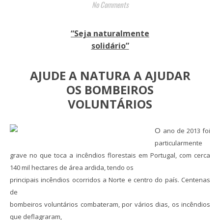
No Comments
“Seja naturalmente
solidário”
AJUDE A NATURA A AJUDAR
OS BOMBEIROS
VOLUNTÁRIOS
·
O
ano de 2013 foi
particularmente
grave no que toca a incêndios florestais em Portugal, com cerca
140 mil hectares de área ardida, tendo os
principais incêndios ocorridos a Norte e centro do país. Centenas
de
bombeiros voluntários combateram, por vários dias, os incêndios
que deflagraram,