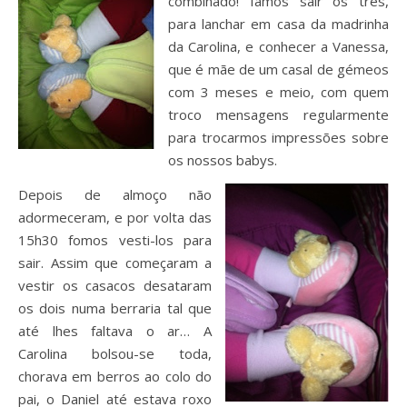
combinado! Íamos sair os três,
para lanchar em casa da madrinha
da Carolina, e conhecer a Vanessa,
que é mãe de um casal de gémeos
com 3 meses e meio, com quem
troco mensagens regularmente
para trocarmos impressões sobre
os nossos babys.
Depois de almoço não
adormeceram, e por volta das
15h30 fomos vesti-los para
sair. Assim que começaram a
vestir os casacos desataram
os dois numa berraria tal que
até lhes faltava o ar… A
Carolina bolsou-se toda,
chorava em berros ao colo do
pai, o Daniel até estava roxo