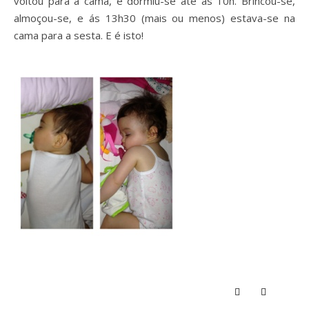
voltou para a cama, e dormiu-se até às 10h. Brincou-se,
almoçou-se, e ás 13h30 (mais ou menos) estava-se na
cama para a sesta. E é isto!