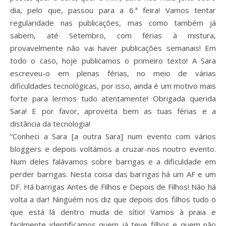
dia, pelo que, passou para a 6.ª feira! Vamos tentar
regularidade nas publicações, mas como também já
sabem, até Setembro, com férias à mistura,
provavelmente não vai haver publicações semanais! Em
todo o caso, hoje publicamos o primeiro texto! A Sara
escreveu-o em plenas férias, no meio de várias
dificuldades tecnológicas, por isso, ainda é um motivo mais
forte para lermos tudo atentamente! Obrigada querida
Sara! E por favor, aproveita bem as tuas férias e a
distância da tecnologia!
“Conheci a Sara [a outra Sara] num evento com vários
bloggers e depois voltámos a cruzar-nos noutro evento.
Num deles falávamos sobre barrigas e a dificuldade em
perder barrigas. Nesta coisa das barrigas há um AF e um
DF. Há barrigas Antes de Filhos e Depois de Filhos! Não há
volta a dar! Ninguém nos diz que depois dos filhos tudo o
que está lá dentro muda de sítio! Vamos à praia e
facilmente identificamos quem já teve filhos e quem não