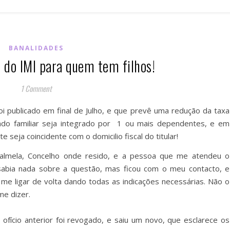
BANALIDADES
 do IMI para quem tem filhos!
1 Comment
oi publicado em final de Julho, e que
prevê uma redução da taxa
gado familiar seja integrado por 1 ou mais dependentes, e em
seja coincidente com o domicilio fiscal do titular!
Palmela, Concelho onde resido, e a pessoa que me atendeu o
 sabia nada sobre a questão, mas ficou com o meu contacto, e
 me ligar de volta dando todas as indicações necessárias. Não o
me dizer.
 ofício anterior foi revogado, e saiu um novo, que esclarece os