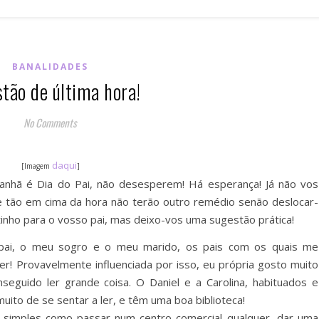
BANALIDADES
tão de última hora!
No Comments
daqui
[Imagem
]
anhã é Dia do Pai, não desesperem! Há esperança! Já não vos
 tão em cima da hora não terão outro remédio senão deslocar-
inho para o vosso pai, mas deixo-vos uma sugestão prática!
pai, o meu sogro e o meu marido, os pais com os quais me
r! Provavelmente influenciada por isso, eu própria gosto muito
eguido ler grande coisa. O Daniel e a Carolina, habituados e
muito de se sentar a ler, e têm uma boa biblioteca!
o simples como passar num centro comercial qualquer, dar uma