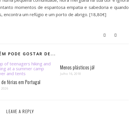
er numa pequena comunidade, Nora mergulha na sua dor e ignora
 entanto momentos de espantosa empatia e sabedoria e quando
, encontra um refúgio e um porto de abrigo. [18,80€]
M PODE GOSTAR DE...
Menos plásticos já!
Julho 16, 2018
de férias em Portugal
, 2026
LEAVE A REPLY