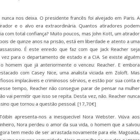
nunca nos deixa. O presidente francês foi alvejado em Paris. A
tirador e o alvo era extraordinária. Quantos atiradores podem
ia com total confiança? Muito poucos, mas John Kott, um atirador
pois de quinze anos na prisão, está em liberdade e atento a uma
 assassino. É este enredo que faz com que Jack Reacher seja
 vez para o departamento de estado e a CIA. Se existe alguém
 o homem que já anteriormente o venceu: Reacher. E embora
estacado com Casey Nice, uma analista viciada em Zoloft. Mas
iosos implacáveis e criminosos sérvios, e estão por sua conta e
 esse tempo, Reacher não consegue parar de pensar na mulher
 vai permitir que isso se repita. Desta vez, não. Reacher nunca
sino que tornou a questão pessoal. [17,70€]
óibín apresenta-nos a inesquecível Nora Webster. Viúva aos
dinheiro, Nora perdeu o amor da sua vida, o homem que a salvou
agora tem medo de ser arrastada novamente para ele. Magoada,