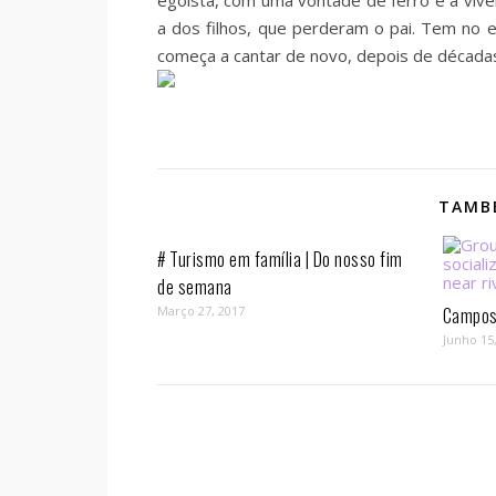
egoísta, com uma vontade de ferro e a viv
a dos filhos, que perderam o pai. Tem no
começa a cantar de novo, depois de décadas
TAMBÉ
# Turismo em família | Do nosso fim
de semana
Março 27, 2017
Campos 
Junho 15