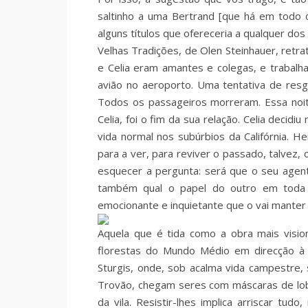
saltinho a uma Bertrand [que há em todo o
alguns títulos que ofereceria a qualquer dos 
Velhas Tradições, de Olen Steinhauer, retr
e Celia eram amantes e colegas, e trabalh
avião no aeroporto. Uma tentativa de resga
Todos os passageiros morreram. Essa noit
Celia, foi o fim da sua relação. Celia decidi
vida normal nos subúrbios da Califórnia. He
para a ver, para reviver o passado, talvez
esquecer a pergunta: será que o seu agen
também qual o papel do outro em toda a
emocionante e inquietante que o vai manter 
Aquela que é tida como a obra mais visio
florestas do Mundo Médio em direcção à 
Sturgis, onde, sob acalma vida campestre, 
Trovão, chegam seres com máscaras de lob
da vila. Resistir-lhes implica arriscar tud