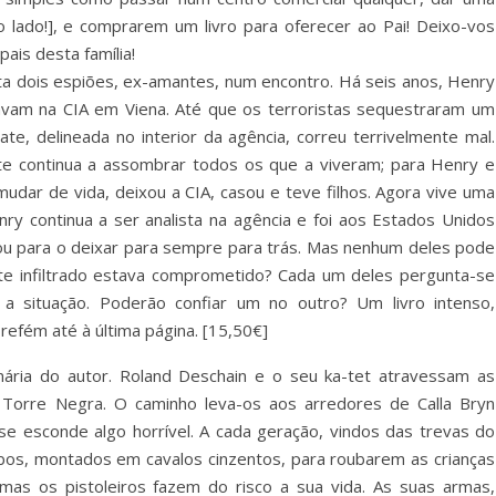
 lado!], e comprarem um livro para oferecer ao Pai! Deixo-vos
pais desta família!
ata dois espiões, ex-amantes, num encontro. Há seis anos, Henry
avam na CIA em Viena. Até que os terroristas sequestraram um
te, delineada no interior da agência, correu terrivelmente mal.
e continua a assombrar todos os que a viveram; para Henry e
u mudar de vida, deixou a CIA, casou e teve filhos. Agora vive uma
nry continua a ser analista na agência e foi aos Estados Unidos
, ou para o deixar para sempre para trás. Mas nenhum deles pode
te infiltrado estava comprometido? Cada um deles pergunta-se
 situação. Poderão confiar um no outro? Um livro intenso,
refém até à última página. [15,50€]
nária do autor. Roland Deschain e o seu ka-tet atravessam as
Torre Negra. O caminho leva-os aos arredores de Calla Bryn
se esconde algo horrível. A cada geração, vindos das trevas do
os, montados em cavalos cinzentos, para roubarem as crianças
o, mas os pistoleiros fazem do risco a sua vida. As suas armas,