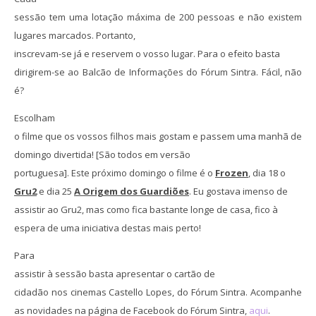
sessão tem uma lotação máxima de 200 pessoas e não existem
lugares marcados. Portanto,
inscrevam-se já e reservem o vosso lugar. Para o efeito basta
dirigirem-se ao Balcão de Informações do Fórum Sintra. Fácil, não
é?
Escolham
o filme que os vossos filhos mais gostam e passem uma manhã de
domingo divertida! [São todos em versão
portuguesa]. Este próximo domingo o filme é o
Frozen
, dia 18 o
Gru2
e dia 25
A Origem dos Guardiões
. Eu gostava imenso de
assistir ao Gru2, mas como fica bastante longe de casa, fico à
espera de uma iniciativa destas mais perto!
Para
assistir à sessão basta apresentar o cartão de
cidadão nos cinemas Castello Lopes, do Fórum Sintra.
Acompanhe
as novidades na página de Facebook do Fórum Sintra,
aqui
.