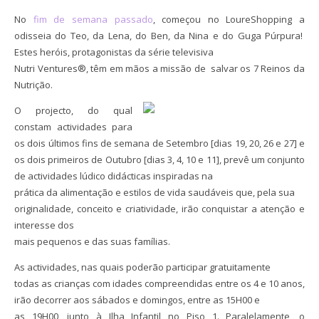
No
fim de semana passado
, começou no
LoureShopping a
odisseia do
Teo, da Lena, do Ben, da Nina e do Guga Púrpura!
E
stes heróis, protagonistas da
série televisiva
Nutri Ventures®, têm em mãos a missão de
salvar os 7 Reinos da
Nutrição.
O projecto, do qual
constam actividades para
os dois últimos fins de semana de Setembro [dias 19, 20, 26 e 27] e
os dois primeiros de Outubro [dias 3, 4, 10 e 11], prevê um conjunto
de actividades lúdico didácticas inspiradas na
prática da alimentação e estilos de vida saudáveis que, pela sua
originalidade, conceito e criatividade, irão conquistar a atenção e
interesse dos
mais pequenos e das suas famílias.
As actividades, nas quais poderão participar gratuitamente
todas as crianças com idades compreendidas entre os 4 e 10 anos,
irão decorrer aos sábados e domingos, entre as 15H00 e
as 19H00, junto à Ilha Infantil no Piso 1. Paralelamente, o