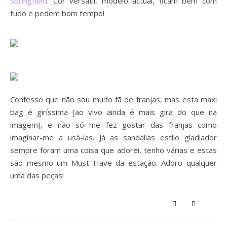
Springfield
. Cor versátil, modelo actual, ficam bem com
tudo e pedem bom tempo!
Confesso que não sou muito fã de franjas, mas esta maxi
bag é giríssima [ao vivo ainda é mais gira do que na
imagem], e não só me fez gostar das franjas como
imaginar-me a usá-las. Já as sandálias estilo gladiador
sempre foram uma coisa que adorei, tenho várias e estas
são mesmo um Must Have da estação. Adoro qualquer
uma das peças!