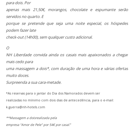
para dois. Por
apenas mais 21,50€, morangos, chocolate e espumante serão
servidos no quarto. E
porque se pretende que seja uma noite especial, os hóspedes
podem fazer late
check-out (14h00), sem qualquer custo adicional.
O
NH Liberdade convida ainda os casais mais apaixonados a chegar
mais cedo para
uma massagem a dois*, com duração de uma hora e várias ofertas
muito doces.
Surpreenda a sua cara-metade.
*As reservas para o jantar do Dia dos Namorados devem ser
realizadas no mínimo com dois dias de antecedência, para o e-mail:
k.guerra@nh-hotels.com
**Massagem a doisrealizada pela
empresa “Amor de Pele” por 54€ por casal
.”