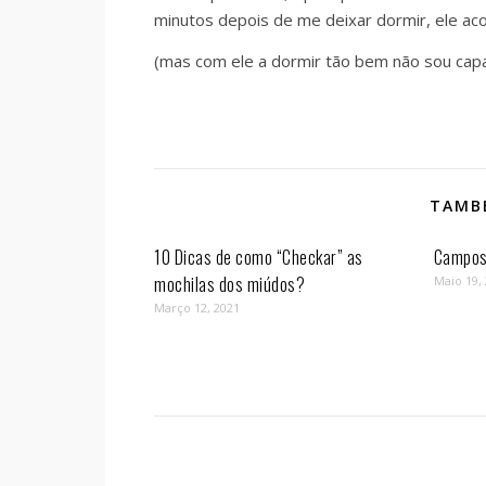
minutos depois de me deixar dormir, ele aco
(mas com ele a dormir tão bem não sou cap
TAMBÉ
10 Dicas de como “Checkar” as
Campos 
mochilas dos miúdos?
Maio 19,
Março 12, 2021