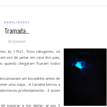
BANALIDADES
Tramada…
No Comments
meu ás 17h21, ficou rabugento, só
 em vez de jantar em casa dos pais,
ois quando chegaram ficaram todos
e descansavam um bocadinho antes de
omer uma sopa… A Carolina berrou a
l adormeceu profundamente… E assim
 de esperar e me deitar, aí uns 5