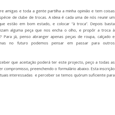
re amigas e toda a gente partilha a minha opinião e tem coisas
pécie de clube de trocas. A ideia é cada uma de nós reunir um
ue estão em bom estado, e colocar “à troca”. Depois basta
ilizam alguma peça que nos encha o olho, e propôr a troca à
e? Para já, penso abranger apenas peças de roupa, calçado e
…), mas no futuro podemos pensar em passar para outros
rceber que aceitação poderá ter este projecto, peço a todas as
r compromisso, preenchendo o formulário abaixo. Esta inscrição
ntuais interessadas e perceber se temos quórum suficiente para