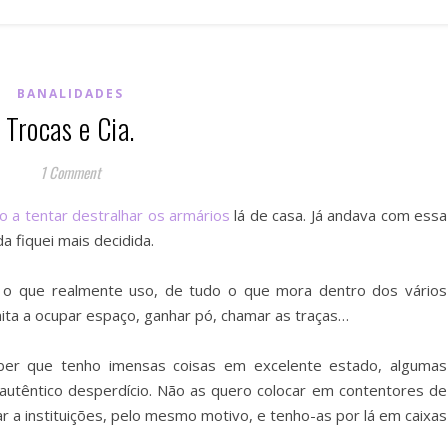
BANALIDADES
Trocas e Cia.
1 Comment
o a tentar destralhar os armários
lá de casa. Já andava com essa
da fiquei mais decidida.
r o que realmente uso, de tudo o que mora dentro dos vários
imita a ocupar espaço, ganhar pó, chamar as traças…
ber que tenho imensas coisas em excelente estado, algumas
têntico desperdício. Não as quero colocar em contentores de
r a instituições, pelo mesmo motivo, e tenho-as por lá em caixas