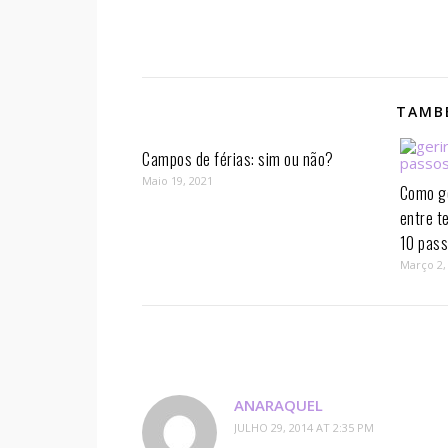
TAMBÉ
Campos de férias: sim ou não?
Maio 19, 2021
Como ge
entre t
10 pass
Março 2,
ANARAQUEL
JULHO 29, 2014 AT 2:35 PM