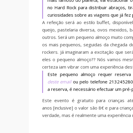
mais famoso do planeta, vai estacionar 
no Hard Rock para distribuir abraços, ti
curiosidades sobre as viagens que já fez
A refeição será ao estilo buffet, disponíve
queijo, pastelaria diversa, ovos mexidos, b
outros. Será um pequeno almoço muito comp
os mais pequenos, seguidas da chegada do
rockers. Já imaginaram a excitação que se
eles o pequeno almoço?? Nós vamos mesmo 
certeza iam vibrar com uma experiência des
Este pequeno almoço requer reserva p
deste email
ou pelo telefone 213245280.
a reserva, é necessário efectuar um pré-
Este evento é gratuito para crianças at
anos [inclusive] o valor são 8€ e para cria
verdade, mas é realmente uma experiência ú