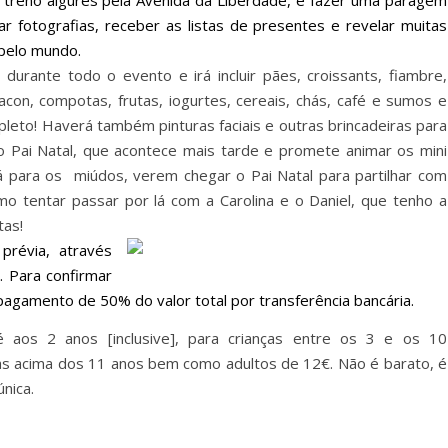
o trenó algures pela Avenida da Liberdade, e fazer uma paragem
rar fotografias, receber as listas de presentes e revelar muitas
 pelo mundo.
l durante todo o evento e irá incluir
pães, croissants, fiambre,
acon, compotas, frutas, iogurtes, cereais, chás, café e sumos e
leto!
Haverá também pinturas faciais e outras brincadeiras para
 Pai Natal, que acontece mais tarde e promete animar os mini
rá para os miúdos, verem chegar o Pai Natal para partilhar com
tentar passar por lá com a Carolina e o Daniel, que tenho a
tas!
révia, através
 Para confirmar
pagamento de 50% do valor total por transferência bancária.
é aos 2 anos [inclusive], para crianças entre os 3 e os 10
nças acima dos 11 anos bem como adultos de 12€. Não é barato, é
nica.