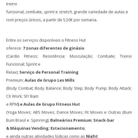
treino
funcional, combate,
sprint
e
stretch
, grande variedade de aulas e
com preços únicos, a partir de 5,50€ por semana.
Entre os serviços disponíveis o Fitness Hut
oferece:
7 zonas diferentes de ginásio
(Cardio Fitness; Resistência; Musculação; Combate; Treino
Funcional; Sprint e
Relax);
Serviço de Personal Training
Premium;
Aulas de Grupo Les Mills
(Body Combat; Body Balance; Body Step; Body Pump; Body Attack;
CX Work; Sh’ Bam
e RPM
) e Aulas de Grupo Fitness Hut
(Yoga Moves; ABS Moves; Dance Moves; Fit Moves e Outras (Bum
Bum Brasil e Spinning);
Balneários Premium
;
Snack-bar
& Máquinas Vending
;
Estacionamento
;
e ainda outras atividades lúdicas como as
Night