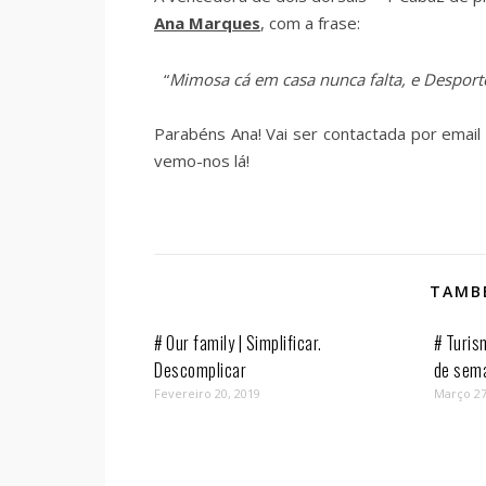
Ana Marques
, com a frase:
“
Mimosa cá em casa nunca falta, e Despor
Parabéns Ana! Vai ser contactada por emai
vemo-nos lá!
TAMBÉ
# Our family | Simplificar.
# Turis
Descomplicar
de sem
Fevereiro 20, 2019
Março 27