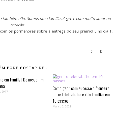
to também não. Somos uma família alegre e com muito amor no
coração
“
l com os pormenores sobre a entrega do seu prémio! E no dia 1,
M PODE GOSTAR DE...
mo em família | Do nosso fim
ana
Como gerir com sucesso a fronteira
, 2017
entre teletrabalho e vida familiar em
10 passos⁣
Março 2, 2021