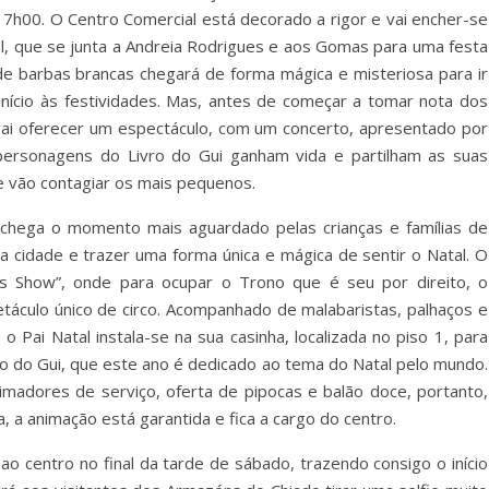
17h00. O Centro Comercial está decorado a rigor e vai encher-se
al, que se junta a Andreia Rodrigues e aos Gomas para uma festa
de barbas brancas chegará de forma mágica e misteriosa para ir
início às festividades. Mas, antes de começar a tomar nota dos
vai oferecer um espectáculo, com um concerto, apresentado por
personagens do Livro do Gui ganham vida e partilham as suas
e vão contagiar os mais pequenos.
ega o momento mais aguardado pelas crianças e famílias de
a cidade e trazer uma forma única e mágica de sentir o Natal. O
us Show”, onde para ocupar o Trono que é seu por direito, o
táculo único de circo. Acompanhado de malabaristas, palhaços e
o Pai Natal instala-se na sua casinha, localizada no piso 1, para
o do Gui, que este ano é dedicado ao tema do Natal pelo mundo.
imadores de serviço, oferta de pipocas e balão doce, portanto,
, a animação está garantida e fica a cargo do centro.
ao centro no final da tarde de sábado, trazendo consigo o início