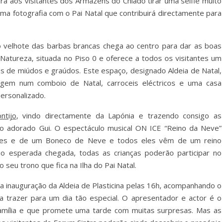
rá aos visitantes dos Armazéns do Chiado tirar uma selfie muito
 uma fotografia com o Pai Natal que contribuirá directamente para
 o velhote das barbas brancas chega ao centro para dar as boas
Natureza, situada no Piso 0 e oferece a todos os visitantes um
s de miúdos e graúdos. Este espaço, designado Aldeia de Natal,
gem num comboio de Natal, carroceis eléctricos e uma casa
personalizado.
ntijo
, vindo directamente da Lapónia e trazendo consigo as
 o adorado Gui. O espectáculo musical ON ICE “Reino da Neve”
Vilões e de um Boneco de Neve e todos eles vêm de um reino
o esperada chegada, todas as crianças poderão participar no
 seu trono que fica na Ilha do Pai Natal.
da inauguração da Aldeia de Plasticina pelas 16h, acompanhando o
 trazer para um dia tão especial. O apresentador e actor é o
família e que promete uma tarde com muitas surpresas. Mas as