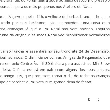
 os visitantes do Forum Sintra poderão ainda descobrir o presépio
reparadas para os mais pequenos nos Ateliers de Natal.
a o Algarve, e pelas 11h, o velhote de barbas brancas chega ao
xado por seis belíssimos cães samoiedos. Uma coisa está
ira animação já que o Pai Natal não vem sozinho. Esquilos
dinha da alegria e as mães Natal vão proporcionar verdadeiros
 vai ao
Funchal
e assentará no seu trono até 24 de Dezembro,
ibuir sorrisos. O dia inicia-se com as Amigas da Pequenada, que
rarem pelo Centro. Às 11h30 é altura para assistir ao Mini Show
Madeira. O Ruca estará em palco com alguns dos seus amigos,
e amigo Luís, que prometem tornar o dia de todas as crianças
empo de receber o Pai Natal num grande clima de festa!