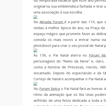
da temporada natalícia que este ano permiti
original na sua emblemática fachada e tirar
uma associação à sua escolha.
No
Almada Forum
é a partir das 11h, que
vindas à melhor época do ano, na Praça da 
espaço mágico que promete fazer as delícia
convida os mais novos a entrar numa via
photoboot para criar o seu postal de Natal 
Às 15h, o Pai Natal aterra no
Fórum Mo
personagens do “Reino da Neve” e, claro,
conta a história de Princesas, Heróis, 
encantado. Depois do espectáculo e da tã
Cortejo de Natal e acompanhar o Pai Natal ao
No
Forum Sintra
o Pai Natal fará as honras 
ritmo da animação que só Rui Unas poderia
anfitrião de uma festa dedicada a toda a 