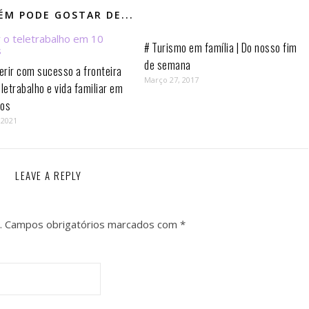
M PODE GOSTAR DE...
# Turismo em família | Do nosso fim
de semana
rir com sucesso a fronteira
Março 27, 2017
eletrabalho e vida familiar em
os⁣
 2021
LEAVE A REPLY
.
Campos obrigatórios marcados com
*