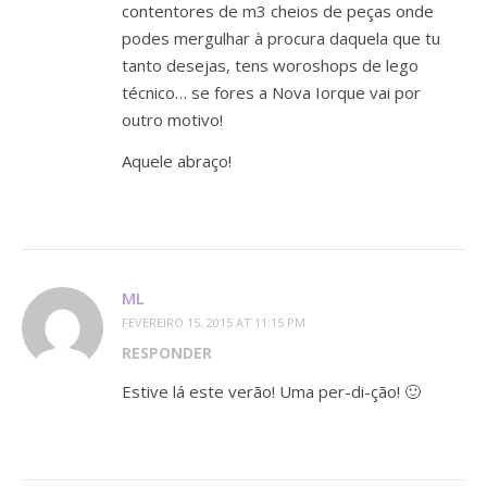
contentores de m3 cheios de peças onde
podes mergulhar à procura daquela que tu
tanto desejas, tens woroshops de lego
técnico… se fores a Nova Iorque vai por
outro motivo!
Aquele abraço!
ML
FEVEREIRO 15, 2015 AT 11:15 PM
RESPONDER
Estive lá este verão! Uma per-di-ção! 🙂