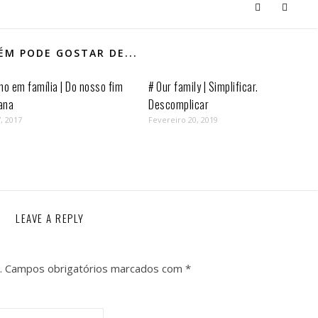
M PODE GOSTAR DE...
mo em família | Do nosso fim
# Our family | Simplificar.
ana
Descomplicar
, 2017
Fevereiro 20, 2019
LEAVE A REPLY
.
Campos obrigatórios marcados com
*