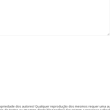
opriedade dos autores! Qualquer reprodução dos mesmos requer uma auto
is de textos ou imagens deste blog poderá dar origem a processo judicia