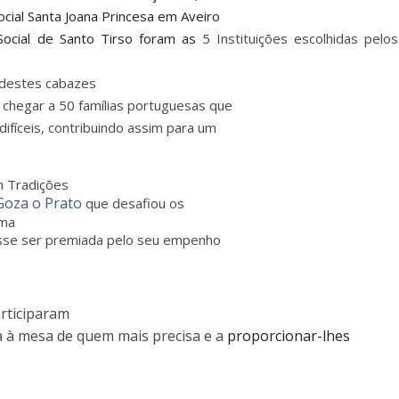
ocial Santa Joana Princesa em Aveiro
Social de Santo Tirso foram as
5 Instituições escolhidas pelos
 destes
cabazes
 chegar a 50 famílias portuguesas que
fíceis, contribuindo assim para um
m Tradições
Goza o Prato
que desafiou os
uma
vesse ser premiada pelo seu empenho
rticiparam
a à mesa de quem mais precisa e a
proporcionar-lhes