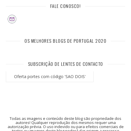
FALE CONOSCO!
OS MELHORES BLOGS DE PORTUGAL 2020
SUBSCRIÇÃO DE LENTES DE CONTACTO
Oferta portes com código 'SAO DOIS'
Todas as imagens e conteúdo deste blog são propriedade dos
autores! Qualquer reprodução dos mesmos requer uma
autorização prévia. O uso indevido ou para efeitos comerciais de
textos ou imagens deste blog poderá dar origem a processo