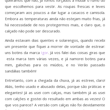
queiramos que não, já fomos forçados a mudar o rumo do
que escolhemos para vestir. As roupas frescas e leves
começaram aos poucos a dar lugar a casacos e camisola.
Embora as temperaturas ainda não estejam muito frias, já
há necessidade de nos protegermos mais, e claro que, o
calçado não pode ser descurado.
Ainda estavam dias quentes e solarengos, quando recebi
um presente que fiquei a morrer de vontade de estrear:
uns botins da marca
Igor
. Já vos falei das coisas giras que
esta marca tem várias vezes, e já namorei botins para
mim, galochas para os miúdos, e no Verão passado
sandálias também!
Entretanto, com a chegada da chuva, já as estreei, claro!
Aliás, tenho usado e abusado delas, porque são práticas e
elegantes! Já as usei com calças, mas também já as usei
com calções e gostei do resultado em ambas as vezes! O
que vos parece? A versão com calças não foi devidamente