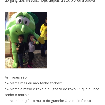
do gang dos frescos, hoje, depois disto, piorou a 500%!
As frases são:
” – Mamã mas eu não tenho todos!”
” – Mamã o mitilo é roxo e eu gosto de roxo! Puquê eu não
tenho o mitilo?”
” – Mamã eu gósto muito do gumelo! O gumelo é muito