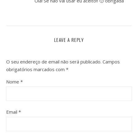
Olá! Se não vai usar eu aceito!! 🙂 obrigada
LEAVE A REPLY
O seu endereço de email não será publicado.
Campos
obrigatórios marcados com
*
Nome
*
Email
*