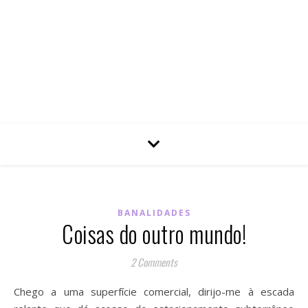
BANALIDADES
Coisas do outro mundo!
2 Comments
Chego a uma superfície comercial, dirijo-me à escada