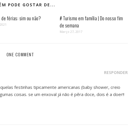
M PODE GOSTAR DE...
de férias: sim ou não?
# Turismo em família | Do nosso fim
de semana
 2021
Março 27, 2017
ONE COMMENT
RESPONDER
aquelas festinhas tipicamente americanas (baby shower, creio
lgumas coisas. se um enxoval já não é pêra doce, dois é a doer!!