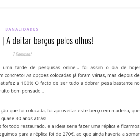
BANALIDADES
 A deitar berços pelos olhos!
1 Comment
 uma tarde de pesquisas online… foi assim o dia de hoje!
 concreto! As opções colocadas já foram várias, mas depois de
atisfez a 100% O facto de ser tudo a dobrar pesa bastante no
 muito bem pensado…
pção que foi colocada, foi aproveitar este berço em madeira, que
…à quase 30 anos atrás!
i todo restaurado, e a ideia seria fazer uma réplica e ficarmos
uimos para a réplica foi de 270€, ao que ainda haveria a somar