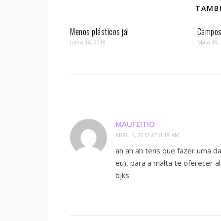
TAMBÉ
Menos plásticos já!
Campos 
Julho 16, 2018
Maio 19,
MAUFEITIO
ABRIL 4, 2012 AT 8:18 AM
ah ah ah tens que fazer uma d
eu), para a malta te oferecer a
bjks