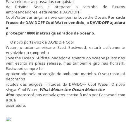
Para celebrar as passadas conquistas
da Pristine Seas e preparar o caminho de futuros
empreendedores, esta verão a DAVIDOFF
Cool Water vai lançar a nova campanha Love the Ocean.
Por cada
frasco de DAVIDOFF Cool Water vendido, a DAVIDOFF ajudará
a
proteger 10000 metros quadrados de oceano.
O novo porta-voz da DAVIDOFF Cool
Water, o
actor
americano Scott Eastwood, estará activamente
envolvido na campanha
Love the Ocean. Surfista, nadador e amante do oceano [e isto não
vem escrito na press release, mas também é giro nas horas!!!],
Eastwood sempre foi
apaixonado pela protecção do ambiente marinho. O seu rosto irá
decorar os
rótulos das edições limitadas da DAVIDOFF Cool Water. O novo
slogan
Cool Water,
What Makes the Ocean Makes the
Man
aparecerá nas embalagens escrito à mão por Eastwood com
a sua
assinatura.