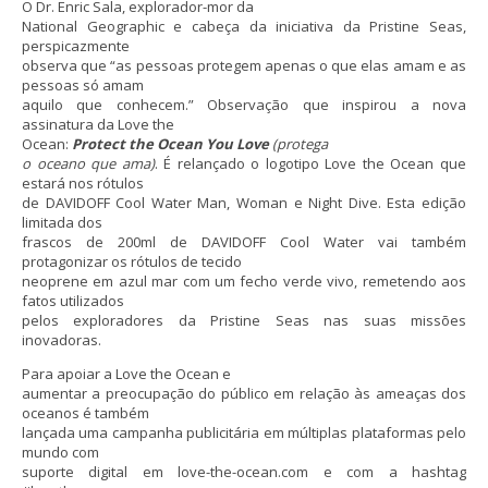
O Dr. Enric Sala, explorador-mor da
National Geographic e cabeça da iniciativa da Pristine Seas,
perspicazmente
observa que “as pessoas protegem apenas o que elas amam e as
pessoas só amam
aquilo que conhecem.” Observação que inspirou a nova
assinatura da Love the
Ocean:
Protect the Ocean You Love
(protega
o oceano que ama)
. É relançado o logotipo Love the Ocean que
estará nos rótulos
de DAVIDOFF Cool Water Man, Woman e Night Dive. Esta edição
limitada dos
frascos de 200ml de DAVIDOFF Cool Water vai também
protagonizar os rótulos de tecido
neoprene em azul mar com um fecho verde vivo, remetendo aos
fatos utilizados
pelos exploradores da Pristine Seas nas suas missões
inovadoras.
Para apoiar a Love the Ocean e
aumentar a preocupação do público em relação às ameaças dos
oceanos é também
lançada uma campanha publicitária em múltiplas plataformas pelo
mundo com
suporte digital em love-the-ocean.com e com a hashtag