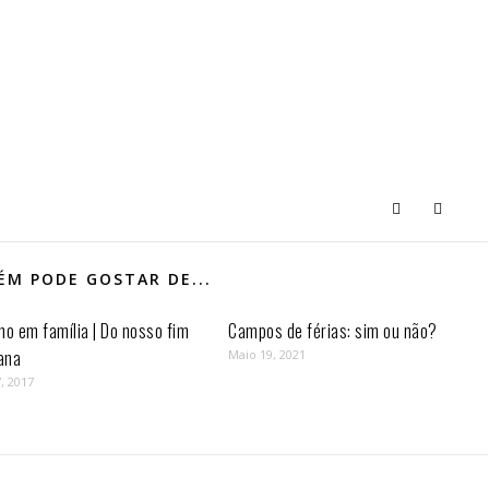
M PODE GOSTAR DE...
mo em família | Do nosso fim
Campos de férias: sim ou não?
ana
Maio 19, 2021
, 2017