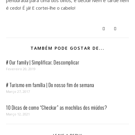
pendurada para cima dos olhos, e decidi! Nem é tarde nem
é cedo! É já! E cortei-lhe o cabelo!
TAMBÉM PODE GOSTAR DE...
# Our family | Simplificar. Descomplicar
Fevereiro 20, 2019
# Turismo em família | Do nosso fim de semana
Março 27, 2017
10 Dicas de como “Checkar” as mochilas dos miúdos?
Março 12, 2021