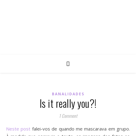
BANALIDADES
Is it really you?!
1 Comment
Neste post
falei-vos de quando me mascarava em grupo.