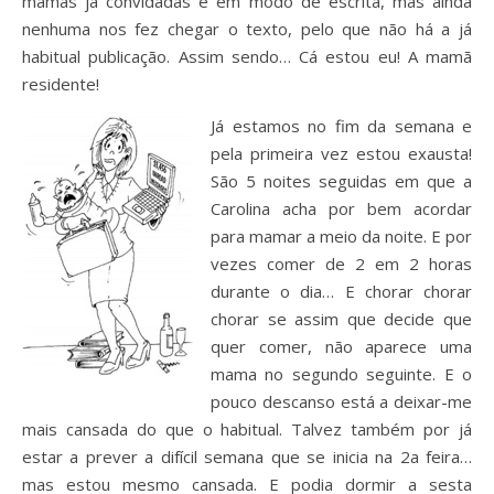
mamãs já convidadas e em modo de escrita, mas ainda
nenhuma nos fez chegar o texto, pelo que não há a já
habitual publicação. Assim sendo… Cá estou eu! A mamã
residente!
Já estamos no fim da semana e
pela primeira vez estou exausta!
São 5 noites seguidas em que a
Carolina acha por bem acordar
para mamar a meio da noite. E por
vezes comer de 2 em 2 horas
durante o dia… E chorar chorar
chorar se assim que decide que
quer comer, não aparece uma
mama no segundo seguinte. E o
pouco descanso está a deixar-me
mais cansada do que o habitual. Talvez também por já
estar a prever a difícil semana que se inicia na 2a feira…
mas estou mesmo cansada. E podia dormir a sesta