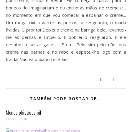
pôr creme, fralda e vestir. Ele começa a palrar para o
boneco do Imaginarium e eu encho as mãos de creme e…
no momento em que vou começar a espalhar o creme…
Um mega xixi a varrer as pernas, o resguardo, o muda
fraldas! E pronto! Deixei o creme na barriga dele, levantei-
lhe as pernas e limpei-o. E dobrei o resguardo. E ele
desatou a soltar gases… E eu… Pelo sim pelo não, pus
creme nas pernas e no rabo e espetei-lhe logo com a
fralda! Não vá o diabo tecê-las!
TAMBÉM PODE GOSTAR DE...
Menos plásticos já!
Julho 16, 2018