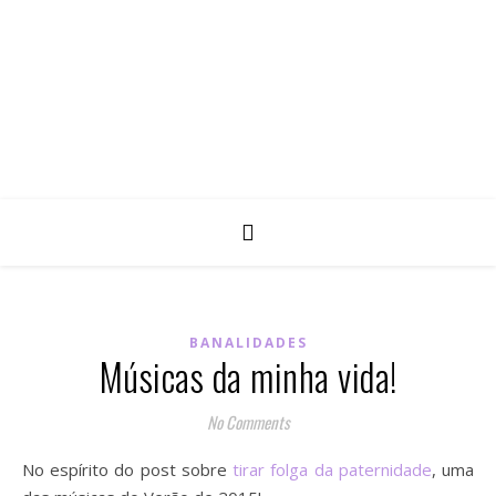
BANALIDADES
Músicas da minha vida!
No Comments
No espírito do post sobre
tirar folga da paternidade
, uma