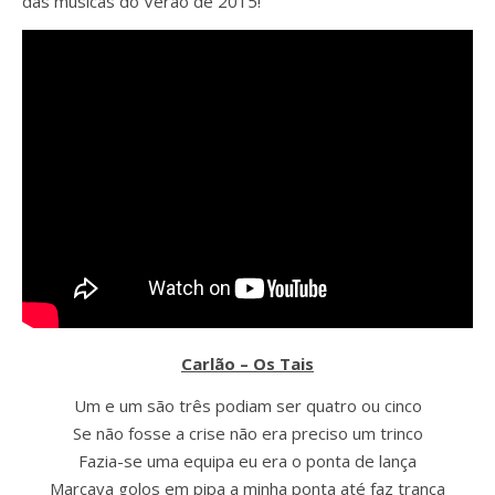
das músicas do Verão de 2015!
Carlão – Os Tais
Um e um são três podiam ser quatro ou cinco
Se não fosse a crise não era preciso um trinco
Fazia-se uma equipa eu era o ponta de lança
Marcava golos em pipa a minha ponta até faz trança