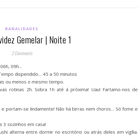
BANALIDADES
idez Gemelar | Noite 1
2 Comments
 06h, 09h…
a. Tempo dispendido… 45 a 50 minutos
. Mais ou menos o mesmo tempo.
vas rotinas 2h. Sobra 1h até á próxima! Uau! Fartamo-nos de
 e portam-se lindamente! Não há birras nem choros… Só fome e
s 3 sozinhos em casa!
i alterna entre dormir no escritório ou atrás deles em vigília.