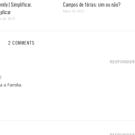
mily | Simplificar.
Campos de férias: sim ou não?
plicar
Maio 19, 2021
o 20, 2019
2 COMMENTS
RESPONDER

 a Familia.
RESPONDER