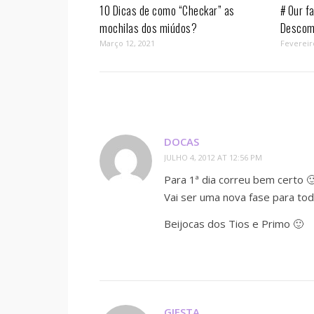
10 Dicas de como “Checkar” as
# Our fa
mochilas dos miúdos?
Descom
Março 12, 2021
Fevereir
DOCAS
JULHO 4, 2012 AT 12:56 PM
Para 1ª dia correu bem certo 
Vai ser uma nova fase para toda
Beijocas dos Tios e Primo 🙂
GIESTA