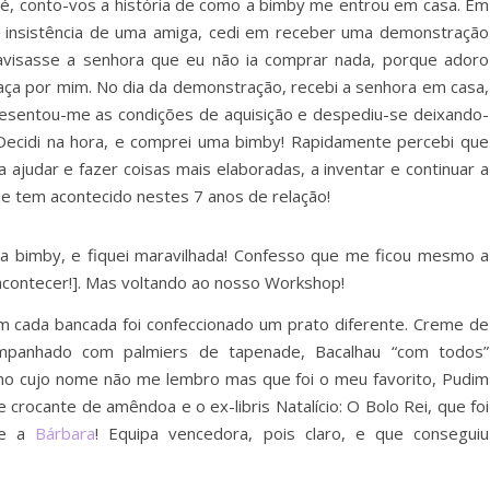
 é, conto-vos a história de como a bimby me entrou em casa. Em
 insistência de uma amiga, cedi em receber uma demonstração
avisasse a senhora que eu não ia comprar nada, porque adoro
aça por mim. No dia da demonstração, recebi a senhora em casa,
esentou-me as condições de aquisição e despediu-se deixando-
Decidi na hora, e comprei uma bimby! Rapidamente percebi que
 ajudar e fazer coisas mais elaboradas, a inventar e continuar a
que tem acontecido nestes 7 anos de relação!
va bimby, e fiquei maravilhada! Confesso que me ficou mesmo a
 acontecer!]. Mas voltando ao nosso Workshop!
m cada bancada foi confeccionado um prato diferente. Creme de
mpanhado com palmiers de tapenade, Bacalhau “com todos”
no cujo nome não me lembro mas que foi o meu favorito, Pudim
crocante de amêndoa e o ex-libris Natalício: O Bolo Rei, que foi
e a
Bárbara
! Equipa vencedora, pois claro, e que conseguiu