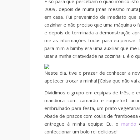
E só para que percebam o quão irónico isto
2009, depois de muita [mas mesmo muita]
em casa. Fui prevenindo de imediato que 
cozinhar e não preciso que uma máquina o f
e depois de terminada a demonstração apr
me as informações todas para eu pensar. 
para mim a bimby era uma auxiliar que me ia
usar a minha criatividade na cozinha! E é o 
Neste dia, tive o prazer de conhecer a no
apetecer trocar a minha! [Coisa que não vai
Dividimos o grupo em equipas de três, e e
mandioca com camarão e roquefort aco
embrulhado para festa, um prato vegetaria
Abade de priscos com coulis de framboesa e 
entregue à minha equipa: Eu, o
marido
confeccionar um bolo rei delicioso!