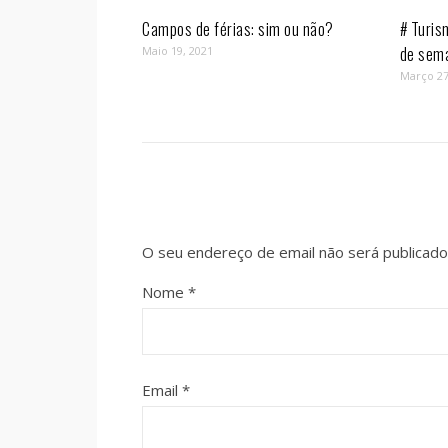
Campos de férias: sim ou não?
# Turis
de sem
Maio 19, 2021
Março 27
O seu endereço de email não será publicado
Nome
*
Email
*