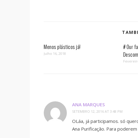
TAMBÉ
Menos plásticos já!
# Our fa
Descom
Julho 16, 2018
Fevereir
ANA MARQUES
SETEMBRO 12, 2016 AT 3:48 PM
OLáa, já participamos. só que
Ana Purificação. Para poderem 