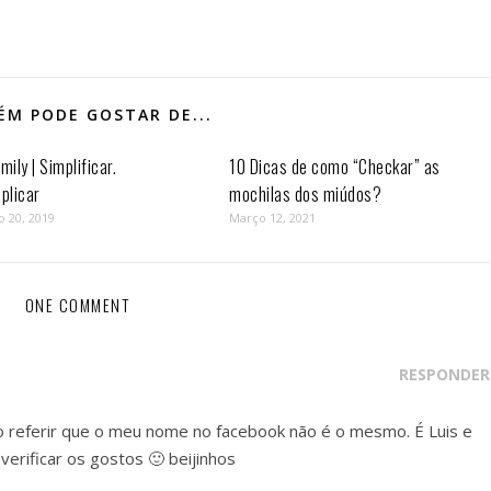
M PODE GOSTAR DE...
mily | Simplificar.
10 Dicas de como “Checkar” as
plicar
mochilas dos miúdos?
o 20, 2019
Março 12, 2021
ONE COMMENT
RESPONDER
ro referir que o meu nome no facebook não é o mesmo. É Luis e
verificar os gostos 🙂 beijinhos