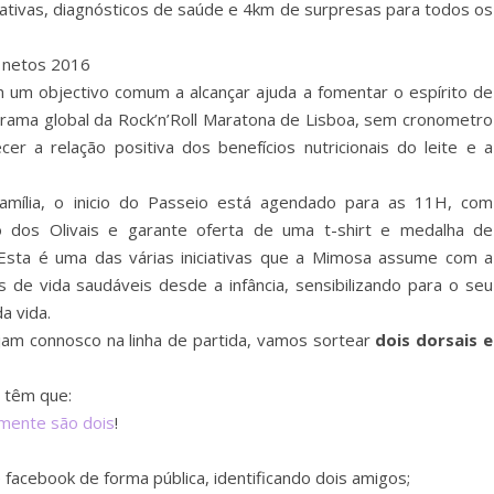
iativas, diagnósticos de saúde e 4km de surpresas para todos os
m um objectivo comum a alcançar ajuda a fomentar o espírito de
grama global da Rock’n’Roll Maratona de Lisboa, sem cronometro
lecer a relação positiva dos benefícios nutricionais do leite e a
família, o inicio do Passeio está agendado para as 11H, com
 dos Olivais e garante oferta de uma t-shirt e medalha de
. Esta é uma das várias iniciativas que a Mimosa assume com a
de vida saudáveis desde a infância, sensibilizando para o seu
a vida.
m connosco na linha de partida, vamos sortear
dois dorsais e
ó têm que:
amente são dois
!
 facebook de forma pública, identificando dois amigos;